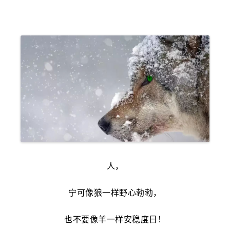
人，
宁可像狼一样野心勃勃，
也不要像羊一样安稳度日！