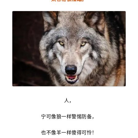
人，
宁可像狼一样警惕防备，
也不像羊一样傻得可怜！