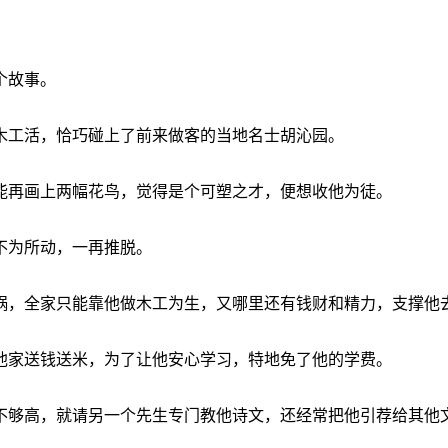
个故事。
木工活，恰巧碰上了前来做客的当地名士胡沁园。
能再画上两幅花鸟，觉得是个可塑之才，便想收他为徒。
不为所动，一再推脱。
锅，全家只能靠他做木工为生，又哪里还有钱财和精力，支撑他
他家送钱送米，为了让他安心学习，特地免了他的学费。
不够高，就请另一个先生专门教他诗文，还经常把他引荐给其他