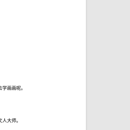
去学画画呢。
文人大师。