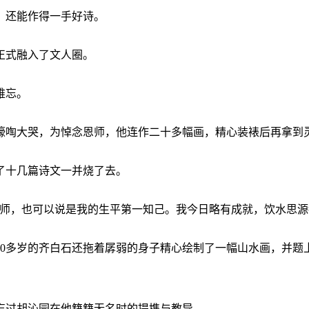
，还能作得一手好诗。
正式融入了文人圈。
难忘。
嚎啕大哭，为悼念恩师，他连作二十多幅画，精心装裱后再拿到
了十几篇诗文一并烧了去。
恩师，也可以说是我的生平第一知己。我今日略有成就，饮水思源
90多岁的齐白石还拖着孱弱的身子精心绘制了一幅山水画，并题
忘过胡沁园在他籍籍无名时的提携与教导。