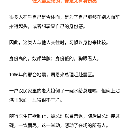
做人最忌讳的，便是太有身份感
很多人在乎自己是否体面，是为了自己能够在别人面前
抬得起头，或者想彰显自己的身份感。
因此，这类人与他人交往时，习惯以身份来比较。
身份高的，奴颜婢膝；身份低的，狗眼看人。
1966年的邢台地震，周恩来总理赶赴震区。
一户农民家里的老大娘倒了一碗水给总理喝，但碗上沾
满玉米面，显得很不干净。
随行医生正欲制止，被总理以目示退，
随后周总理接过
碗，一饮而尽，
这一举动，感动了在场的所有人。