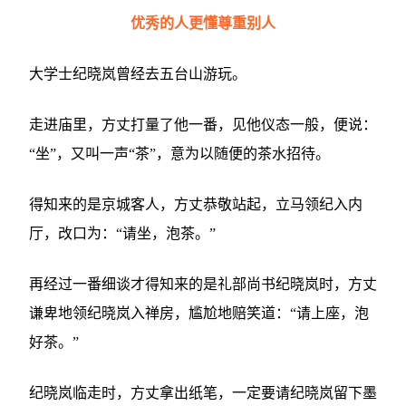
优秀的人更懂尊重别人
大学士纪晓岚曾经去五台山游玩。
走进庙里，方丈打量了他一番，见他仪态一般，便说：
“坐”，又叫一声“茶”，意为以随便的茶水招待。
得知来的是京城客人，方丈恭敬站起，立马领纪入内
厅，改口为：“请坐，泡茶。”
再经过一番细谈才得知来的是礼部尚书纪晓岚时，方丈
谦卑地领纪晓岚入禅房，尴尬地赔笑道：“请上座，泡
好茶。”
纪晓岚临走时，方丈拿出纸笔，一定要请纪晓岚留下墨