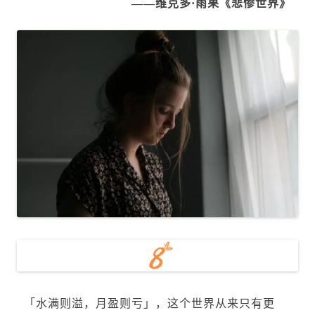
——维克多·雨果《悲惨世界》
「水满则溢，月盈则亏」，这个世界从来只有更